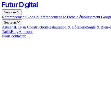
Services
Référencement Google
Référencement IA
Fiche d'établissement Goog
Secteurs
Artisans
BTP & Construction
Restauration & Hôtellerie
Santé & Bien-ê
Tarifs
Blog
À propos
Nous contacter