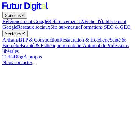
Services
Référencement Google
Référencement IA
Fiche d'établissement
Google
Réseaux sociaux
Site sur-mesure
Formations SEO & GEO
Secteurs
Artisans
BTP & Construction
Restauration & Hôtellerie
Santé &
Bien-être
Beauté & Esthétique
Immobilier
Automobile
Professions
libérales
Tarifs
Blog
À propos
Nous contacter