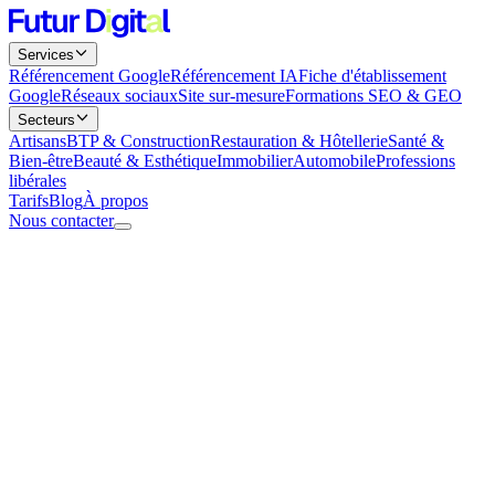
Services
Référencement Google
Référencement IA
Fiche d'établissement
Google
Réseaux sociaux
Site sur-mesure
Formations SEO & GEO
Secteurs
Artisans
BTP & Construction
Restauration & Hôtellerie
Santé &
Bien-être
Beauté & Esthétique
Immobilier
Automobile
Professions
libérales
Tarifs
Blog
À propos
Nous contacter