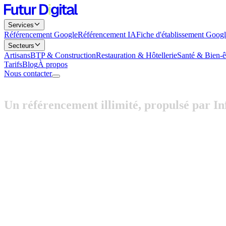
Services
Référencement Google
Référencement IA
Fiche d'établissement Goog
Secteurs
Artisans
BTP & Construction
Restauration & Hôtellerie
Santé & Bien-ê
Tarifs
Blog
À propos
Nous contacter
Un
référencement
illimité,
propulsé
par
In