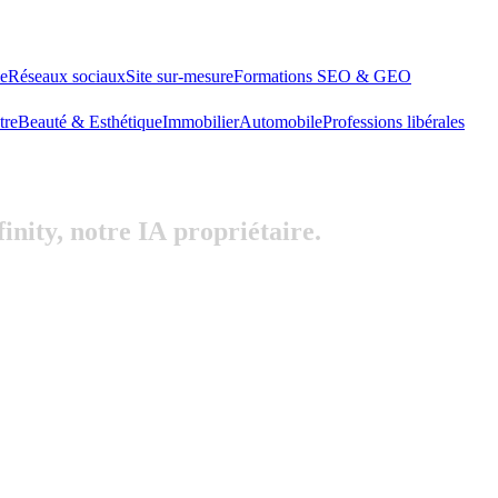
le
Réseaux sociaux
Site sur-mesure
Formations SEO & GEO
tre
Beauté & Esthétique
Immobilier
Automobile
Professions libérales
finity,
notre
IA
propriétaire.