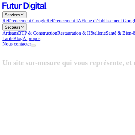
Services
Référencement Google
Référencement IA
Fiche d'établissement Goog
Secteurs
Artisans
BTP & Construction
Restauration & Hôtellerie
Santé & Bien-ê
Tarifs
Blog
À propos
Nous contacter
Un
site
sur-mesure
qui
vous
représente,
et