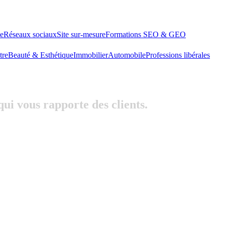
le
Réseaux sociaux
Site sur-mesure
Formations SEO & GEO
tre
Beauté & Esthétique
Immobilier
Automobile
Professions libérales
qui
vous
rapporte
des
clients.