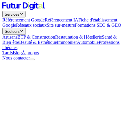
Services
Référencement Google
Référencement IA
Fiche d'établissement
Google
Réseaux sociaux
Site sur-mesure
Formations SEO & GEO
Secteurs
Artisans
BTP & Construction
Restauration & Hôtellerie
Santé &
Bien-être
Beauté & Esthétique
Immobilier
Automobile
Professions
libérales
Tarifs
Blog
À propos
Nous contacter