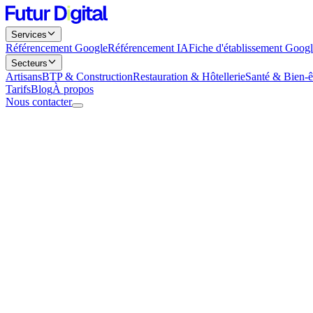
Services
Référencement Google
Référencement IA
Fiche d'établissement Goog
Secteurs
Artisans
BTP & Construction
Restauration & Hôtellerie
Santé & Bien-ê
Tarifs
Blog
À propos
Nous contacter