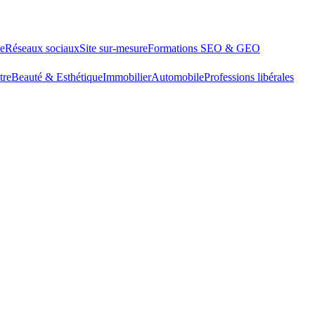
le
Réseaux sociaux
Site sur-mesure
Formations SEO & GEO
tre
Beauté & Esthétique
Immobilier
Automobile
Professions libérales