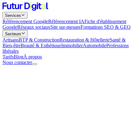
Services
Référencement Google
Référencement IA
Fiche d'établissement
Google
Réseaux sociaux
Site sur-mesure
Formations SEO & GEO
Secteurs
Artisans
BTP & Construction
Restauration & Hôtellerie
Santé &
Bien-être
Beauté & Esthétique
Immobilier
Automobile
Professions
libérales
Tarifs
Blog
À propos
Nous contacter